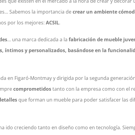
dades que existen en el mercado a la hora de crear y decorar 
udes… Sabemos la importancia de
crear un ambiente cómodo,
mos por los mejores:
ACSIL
.
des
… una marca dedicada a la
fabricación de mueble juven
 íntimos y personalizados, basándose en la funcionali
ada en Figaró-Montmay y dirigida por la segunda generació
iempre
comprometidos
tanto con la empresa como con el res
detalles
que forman un mueble para poder satisfacer las dif
 ha ido creciendo tanto en diseño como en tecnología. Sie