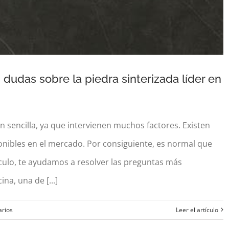
dudas sobre la piedra sinterizada líder en
n sencilla, ya que intervienen muchos factores. Existen
 dudas sobre la piedra sinterizada líder en
onibles en el mercado. Por consiguiente, es normal que
cocinas
ículo, te ayudamos a resolver las preguntas más
na, una de [...]
rios
Leer el artículo