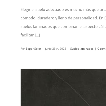
Elegir el suelo adecuado es mucho más que una 
cómodo, duradero y lleno de personalidad. En 
Suelos laminados en Gandía: bellez
suelos laminados que combinan el aspecto cáli
facilitar [...]
Por
Edgar Soler
|
junio 25th, 2025
|
Suelos laminados
|
0 com