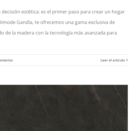
decisión estética: es el primer paso para crear un hogar
Dimode Gandía, te ofrecemos una gama exclusiva de
a natural y máxima resistencia para tu hogar
do de la madera con la tecnología más avanzada para
entarios
Leer el artículo