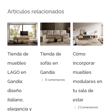
Artículos relacionados
Tienda de
Cómo
Muebles
So
sofás en
incorporar
Inteligentes:
Ga
Gandía
muebles
Diseño y
Di
|
0 comentarios
modulares en
Tecnología
ti
tu sala de
para tu Hogar
má
|
0 comentarios
estar
op
|
2 Comentarios
re